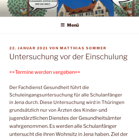
Zum
Inhalt
springen
Menü
VERÖFFENTLICHT
22. JANUAR 2021
VON
MATTHIAS SOMMER
AM
Untersuchung vor der Einschulung
>>Termine werden vergeben<<
Der Fachdienst Gesundheit führt die
Schuleingangsuntersuchung für alle Schulanfänger
in Jena durch. Diese Untersuchung wird in Thüringen
und
grundsätzlich nur von Ärzten des Kinder-
jugendärztlichen Dienstes der Gesundheitsämter
wahrgenommen. Es werden alle
Schulanfänger
untersucht die ihren Wohnsitz in Jena haben. Ziel der