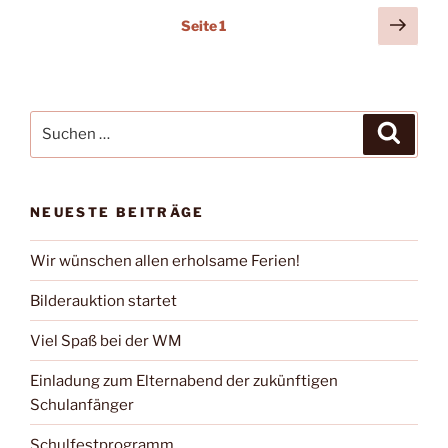
Seitennummerierung
Näch
Seite
1
Seit
der
Beiträge
Suchen
Suche
nach:
NEUESTE BEITRÄGE
Wir wünschen allen erholsame Ferien!
Bilderauktion startet
Viel Spaß bei der WM
Einladung zum Elternabend der zukünftigen
Schulanfänger
Schulfestprogramm