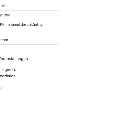
tartet
der WM
Elternabend der zukünftigen
gramm
eranstaltungen
-
August 14
erferien
igen