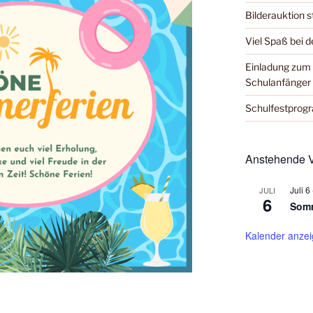
Bilderauktion s
Viel Spaß bei 
Einladung zum 
Schulanfänger
Schulfestpro
Anstehende V
Juli 6
JULI
6
Somm
Kalender anze