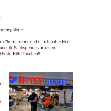
€
oethegalerie
errn Zimmermann und dem Inhaber Herr
s und die Sachspende von einem
Erste-Hilfe-Taschen!!
r)
s