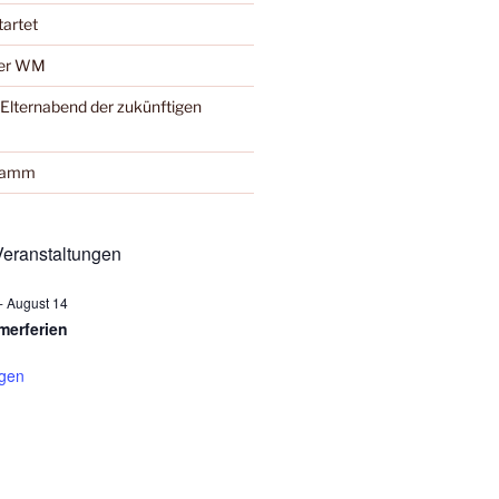
tartet
der WM
Elternabend der zukünftigen
gramm
eranstaltungen
-
August 14
erferien
igen