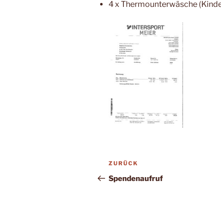
4 x Thermounterwäsche (Kinde
Beitragsnavigation
Vorheriger
ZURÜCK
Beitrag
Spendenaufruf