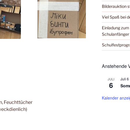
Bilderauktion s
Viel Spaß bei 
Einladung zum 
Schulanfänger
Schulfestpro
Anstehende V
Juli 6
JULI
6
Somm
Kalender anze
n, Feuchttücher
weckdienlich)