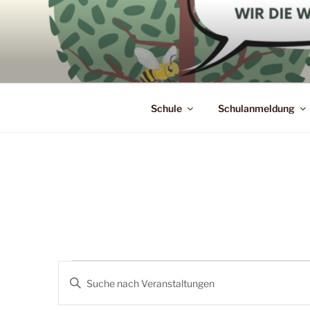
Zum
Inhalt
springen
Schule
Schulanmeldung
Veranstaltungen
V
B
e
i
für