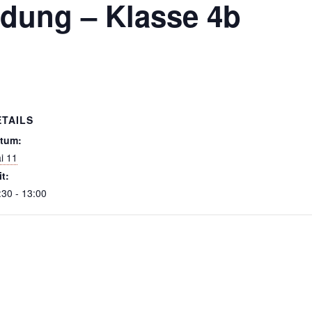
ldung – Klasse 4b
ETAILS
tum:
i 11
it:
:30 - 13:00